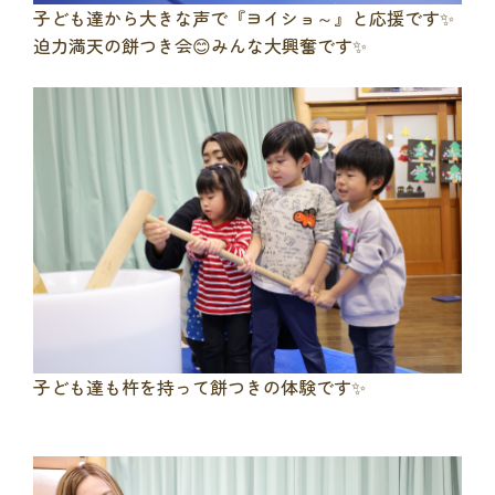
子ども達から大きな声で『ヨイショ～』と応援です✨
迫力満天の餅つき会😊みんな大興奮です✨
子ども達も杵を持って餅つきの体験です✨