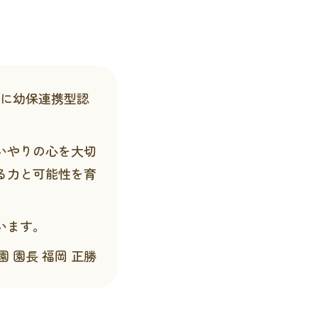
スに幼保連携型認
いやりの心を大切
る力と可能性を育
います。
園 園長
福岡 正勝