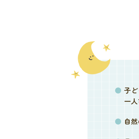
子ど
一人
自然