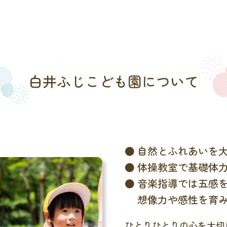
白井ふじこども園について
自然とふれあいを
体操教室で基礎体
音楽指導では五感
想像力や感性を育
ひとりひとりの心を大切